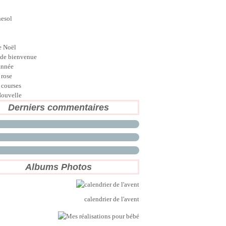
nesol
e Noël
de bienvenue
année
 rose
 courses
ouvelle
Derniers commentaires
Albums Photos
calendrier de l'avent