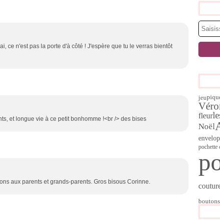
 ce n'est pas la porte d'à côté ! J'espère que tu le verras bientôt
jeu
piqu
Véro
l
fleur
nts, et longue vie à ce petit bonhomme !<br /> des bises
Noël
envelop
pochette
po
ions aux parents et grands-parents. Gros bisous Corinne.
coutur
boutons