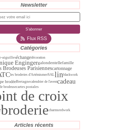
Newsletter
Flux RSS
Catégories
échange
e-aiguilles
décoration
nique Enginger
dentelle
galon
famille
es Brodeuses Parisiennes
cartonnage
lin
ATC
SAL
les broderies d'Artémis
mer
blackwork
cadeau
pe brodée
Bretagne
calendrier de l'avent
cartes postales
 de brodeuse
int de croix
broderie
e
charms
redwork
Articles récents