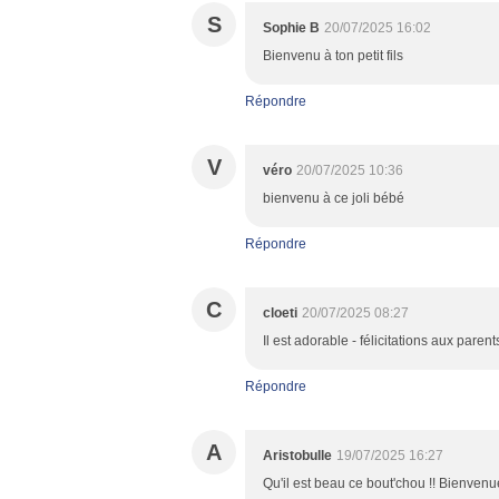
S
Sophie B
20/07/2025 16:02
Bienvenu à ton petit fils
Répondre
V
véro
20/07/2025 10:36
bienvenu à ce joli bébé
Répondre
C
cloeti
20/07/2025 08:27
Il est adorable - félicitations aux par
Répondre
A
Aristobulle
19/07/2025 16:27
Qu'il est beau ce bout'chou !! Bienvenu