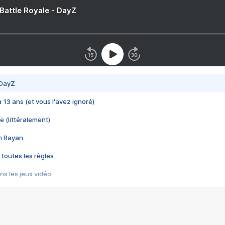
 Battle Royale - DayZ
 DayZ
 a 13 ans (et vous l'avez ignoré)
e (littéralement)
im Rayan
 toutes les règles
s les jeux vidéo
us choquant de Rockstar ? - Le scandale BULLY
e plus moche de Steam