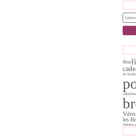
l
fleur
cade
les brode
po
calendrie
br
Véro
les B
c
charms