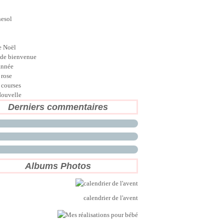
nesol
e Noël
de bienvenue
année
 rose
 courses
ouvelle
Derniers commentaires
Albums Photos
calendrier de l'avent