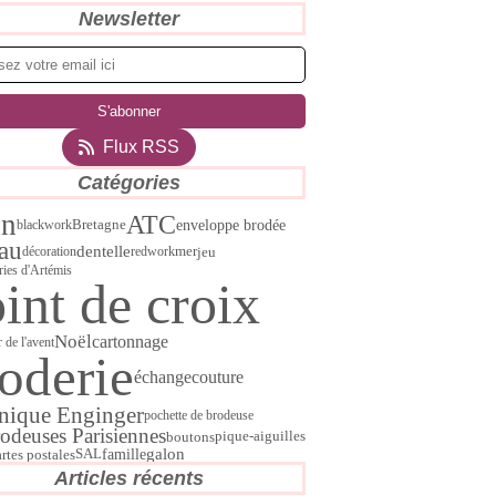
Newsletter
Flux RSS
Catégories
in
ATC
enveloppe brodée
blackwork
Bretagne
au
dentelle
jeu
décoration
redwork
mer
ries d'Artémis
int de croix
Noël
cartonnage
r de l'avent
oderie
échange
couture
nique Enginger
pochette de brodeuse
rodeuses Parisiennes
boutons
pique-aiguilles
SAL
galon
artes postales
famille
Articles récents