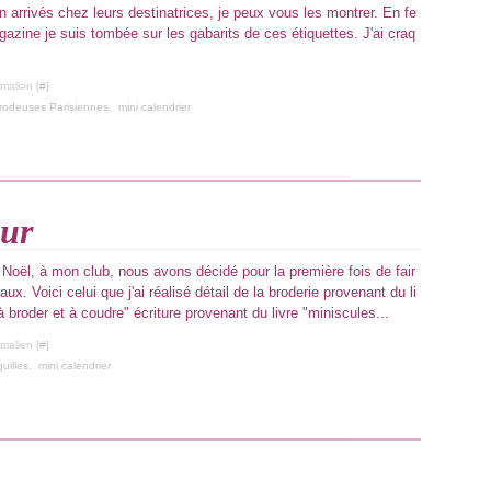
n arrivés chez leurs destinatrices, je peux vous les montrer. En fe
gazine je suis tombée sur les gabarits de ces étiquettes. J'ai craq
malien [
#
]
Brodeuses Parisiennes
,
mini calendrier
ur
 Noël, à mon club, nous avons décidé pour la première fois de fair
x. Voici celui que j'ai réalisé détail de la broderie provenant du li
à broder et à coudre" écriture provenant du livre "miniscules...
malien [
#
]
uilles
,
mini calendrier