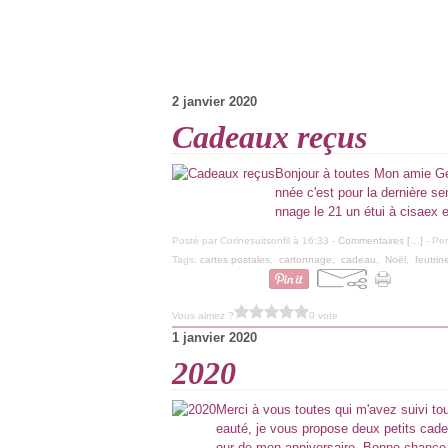
2 janvier 2020
Cadeaux reçus
Bonjour à toutes Mon amie Ge
nnée c'est pour la dernière se
nnage le 21 un étui à cisaex e
Posté par Corinesuitsonfil à 16:33 -
Commentaires [
…
]
- Per
Tags:
cartes postales
,
cartonnage
,
cadeau
,
Noël
,
feutrin
Vous aimez ?
0 vote
1 janvier 2020
2020
Merci à vous toutes qui m'avez suivi to
eauté, je vous propose deux petits cadeau
our de mon anniversaire. Bonne chance.