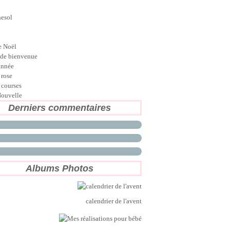
nesol
e Noël
de bienvenue
année
 rose
 courses
ouvelle
Derniers commentaires
Albums Photos
calendrier de l'avent