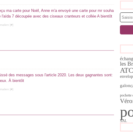
reçu ma carte pour Noël, Anne m'a envoyé une carte pour mr souha
e l'aïda 7 découpée avec des ciseaux cranteurs et collée A bientôt
malien [
#
]
échan
les B
AT
laissé des messages sous l'article 2020. Les deux gagnantes sont:
envelop
eux. À bientôt
c
galon
malien [
#
]
pochette
Véro
po
SAL