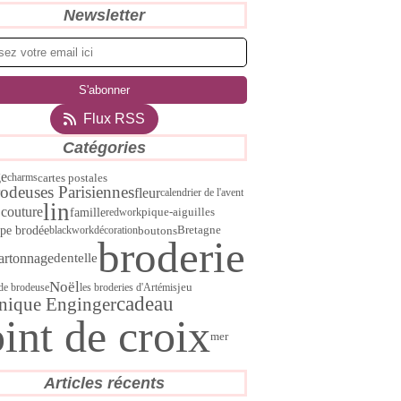
Newsletter
Flux RSS
Catégories
ge
cartes postales
charms
rodeuses Parisiennes
fleur
calendrier de l'avent
lin
C
couture
famille
redwork
pique-aiguilles
pe brodée
boutons
blackwork
décoration
Bretagne
broderie
artonnage
dentelle
Noël
jeu
 de brodeuse
les broderies d'Artémis
cadeau
nique Enginger
int de croix
mer
Articles récents