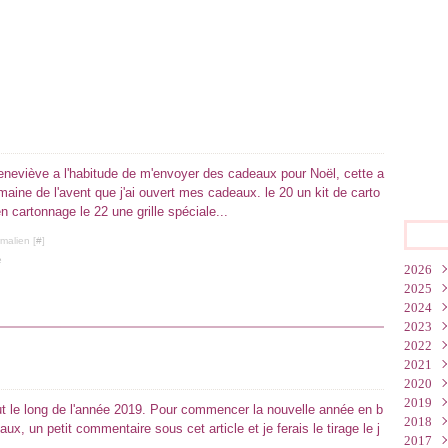
neviève a l'habitude de m'envoyer des cadeaux pour Noël, cette a
maine de l'avent que j'ai ouvert mes cadeaux. le 20 un kit de carto
n cartonnage le 22 une grille spéciale...
malien [
#
]
e
2026
2025
Juin
2024
Mar
Oct
2023
Févr
Juil
Déc
2022
Janv
Juin
Nov
Déc
2021
Mai
Oct
Nov
Nov
2020
Mar
Sep
Oct
Oct
Déc
2019
Janv
Juil
Sep
Sep
Nov
Déc
ut le long de l'année 2019. Pour commencer la nouvelle année en b
2018
Mai
Juil
Juil
Oct
Nov
Déc
x, un petit commentaire sous cet article et je ferais le tirage le j
2017
Avri
Juin
Juin
Sep
Oct
Nov
Déc
..