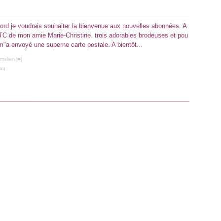
bord je voudrais souhaiter la bienvenue aux nouvelles abonnées. A
s ATC de mon amie Marie-Christine. trois adorables brodeuses et pou
m"a envoyé une superne carte postale. A bientôt...
malien [
#
]
au