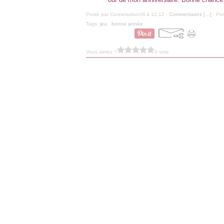
Posté par Corinesuitsonfil à 12:12 -
Commentaires [
…
]
- Per
Tags:
jeu
,
bonne année
Vous aimez ?
0 vote