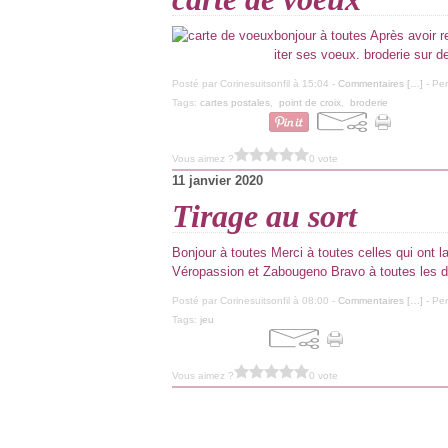
bonjour à toutes Après avoir 
iter ses voeux. broderie sur d
Posté par Corinesuitsonfil à 15:04 -
Commentaires [
…
]
- Per
Tags:
cartes postales
,
point de croix
,
broderie
Vous aimez ?
0 vote
11 janvier 2020
Tirage au sort
Bonjour à toutes Merci à toutes celles qui ont 
Véropassion et Zabougeno Bravo à toutes les d
Posté par Corinesuitsonfil à 08:00 -
Commentaires [
…
]
- Per
Tags:
jeu
Vous aimez ?
0 vote