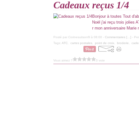
Cadeaux reçus 1/4
Bonjour à toutes Tout d'a
Noël j'ai reçu trois jolie
r mon anniversaire Marie 
Posté par Corinesuitsonfil à 08:00 -
Commentaires [
…
]
- Per
Tags:
ATC
,
cartes postales
,
point de croix
,
broderie
,
cade
Vous aimez ?
0 vote