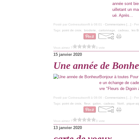
année sont bie
uilletant un ma
ué. Après...
Posté par Corinesuitsonfil à 08:01 -
Commentaires [
…
]
- Per
Tags:
point de croix
,
broderie
,
cartonnage
,
cadeau
,
les 
Vous aimez ?
0 vote
15 janvier 2020
Une année de Bonhe
Bonjour à toutes Pour
e un échange de cadeau
vre "Fleurs de Digoin 
Posté par Corinesuitsonfil à 08:06 -
Commentaires [
…
]
- Per
Tags:
point de croix
,
fleur
,
galon
,
cadeau
,
Noël
,
pique-aig
Vous aimez ?
0 vote
13 janvier 2020
carte de voeux