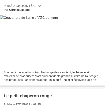
Publié le 24/03/2021 à 13:22
Par
Corinesuitsonfil
Bonjour à toutes et tous Pour l'échange de ce mois ci, le thème était
"matériel de brodeuses" Motif qui vient de "la grande histoire de l'ouvrage"
des brodeuses Parisiennes auquel j'ai ajouté une mini échevette faite en
enroulant du fil autout de mon...
Le petit chaperon rouge
Publié le 17/03/2021 à 08:45