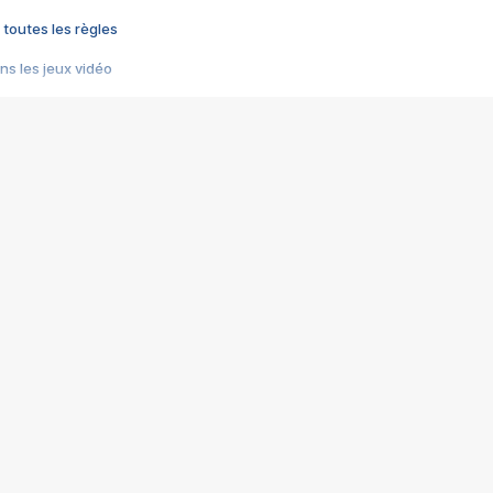
 toutes les règles
s les jeux vidéo
us choquant de Rockstar ? - Le scandale BULLY
e plus moche de Steam
du RÊVE tourne au CAUCHEMAR
pendant 8 heures
it… à tort
umiliés par un jeu vidéo
ire - Final Fantasy 8
ti un empire - Age of Empires
story DOFUS
tard, il crée l'un des pires jeux de tous les temps, MindsEye.