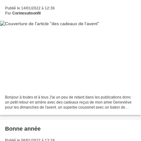
Publié le 14/01/2022 à 12:36
Par
Corinesuitsonfil
Bonjour à toutes et à tous J'ai un peu de retard dans les publications donc
un petit retour en arrière avec des cadeaux reçus de mon amie Geneviève
pour les dimanches de l'avent. un superbe coussinet avec un baton de
cannelle qui sert d'accroche. les...
Bonne année
Publié le 06/01/2022 à 13:16