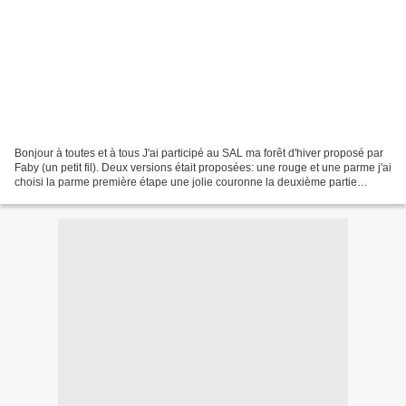
Bonjour à toutes et à tous J'ai participé au SAL ma forêt d'hiver proposé par
Faby (un petit fil). Deux versions était proposées: une rouge et une parme j'ai
choisi la parme première étape une jolie couronne la deuxième partie
brodée, les maisons et toute...