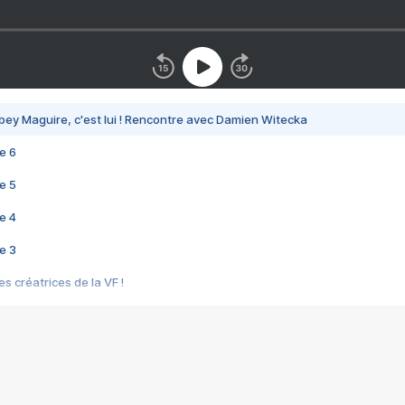
bey Maguire, c'est lui ! Rencontre avec Damien Witecka
e 6
e 5
e 4
e 3
s créatrices de la VF !
e 2
e 1
e Mektoub My Love arrive enfin ! Rencontre avec Shaïn Boumedine et Sal