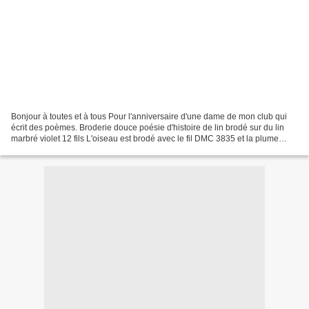
Bonjour à toutes et à tous Pour l'anniversaire d'une dame de mon club qui
écrit des poèmes. Broderie douce poésie d'histoire de lin brodé sur du lin
marbré violet 12 fils L'oiseau est brodé avec le fil DMC 3835 et la plume
avec le un fil de soie "house...