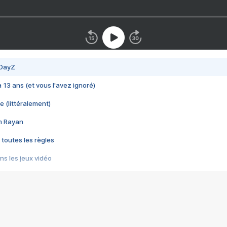
 DayZ
 a 13 ans (et vous l'avez ignoré)
e (littéralement)
im Rayan
 toutes les règles
s les jeux vidéo
us choquant de Rockstar ? - Le scandale BULLY
e plus moche de Steam
du RÊVE tourne au CAUCHEMAR