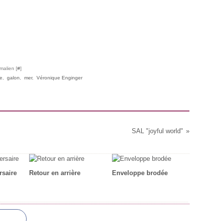
malien [
#
]
ie
,
galon
,
mer
,
Véronique Enginger
SAL "joyful world"
saire
Retour en arrière
Enveloppe brodée