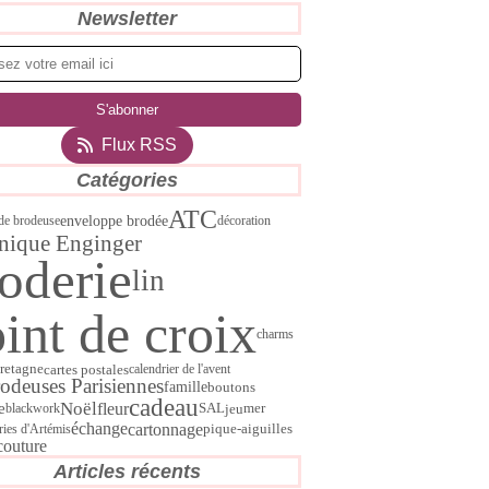
Newsletter
Flux RSS
Catégories
ATC
enveloppe brodée
 de brodeuse
décoration
nique Enginger
oderie
lin
int de croix
charms
cartes postales
retagne
calendrier de l'avent
rodeuses Parisiennes
famille
boutons
cadeau
Noël
e
fleur
SAL
jeu
blackwork
mer
échange
cartonnage
ries d'Artémis
pique-aiguilles
couture
Articles récents