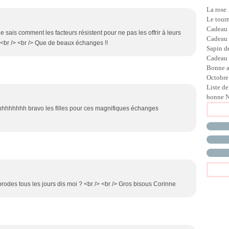
La rose
Le tour
Cadeau
ne sais comment les facteurs résistent pour ne pas les offrir à leurs
Cadeau
..<br /> <br /> Que de beaux échanges !!
Sapin d
Cadeau 
Bonne 
Octobre
Liste de
bonne N
hhhhhhhhhhhhh bravo les filles pour ces magnifiques échanges
brodes tous les jours dis moi ? <br /> <br /> Gros bisous Corinne