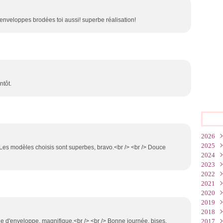
 enveloppes brodées toi aussi! superbe réalisation!
ntôt.
2026
2025
Juin
! Les modèles choisis sont superbes, bravo.<br /> <br /> Douce
2024
Mar
Oct
2023
Févr
Juil
Déc
2022
Janv
Juin
Nov
Déc
2021
Mai
Oct
Nov
Nov
2020
Mar
Sep
Oct
Oct
Déc
2019
Janv
Juil
Sep
Sep
Nov
Déc
2018
Mai
Juil
Juil
Oct
Nov
Déc
 d'enveloppe, magnifique.<br /> <br /> Bonne journée, bises.
2017
Avri
Juin
Juin
Sep
Oct
Nov
Déc