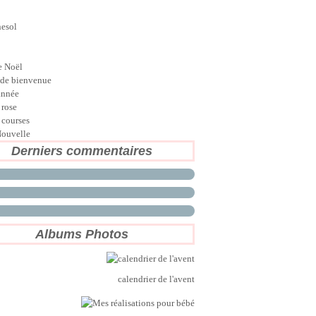
nesol
e Noël
de bienvenue
année
 rose
 courses
ouvelle
Derniers commentaires
Albums Photos
calendrier de l'avent