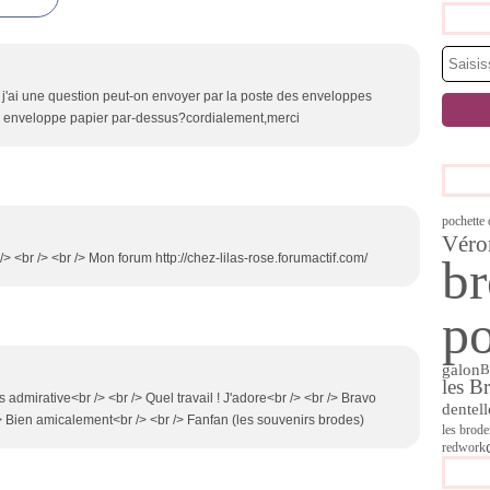
 j'ai une question peut-on envoyer par la poste des enveloppes
ne enveloppe papier par-dessus?cordialement,merci
pochette
Véro
> <br /> <br /> Mon forum http://chez-lilas-rose.forumactif.com/
br
po
galon
B
les B
s admirative<br /> <br /> Quel travail ! J'adore<br /> <br /> Bravo
dentell
/> Bien amicalement<br /> <br /> Fanfan (les souvenirs brodes)
les brode
redwork