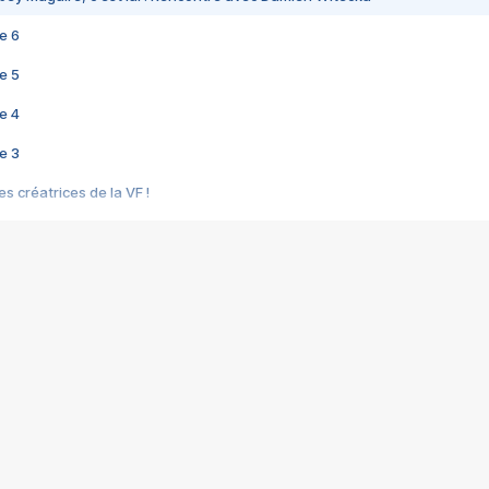
e 6
e 5
e 4
e 3
s créatrices de la VF !
e 2
e 1
e Mektoub My Love arrive enfin ! Rencontre avec Shaïn Boumedine et Sal
i : après Toni en famille
elle réalise le bouleversant Dites lui que je l'aime
ais ! Rencontre autour de Vie privée de Rebecca Zlotowski
 de Marguerite, Grave... Rencontre avec Ella Rumpf