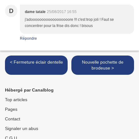
D
dame tatale
25/08/2017 16:55
j'adoooooooooooooooooore !!! c'est trop joli ! Faut se
concentrer pour la frise dis donc ! bisous
Répondre
< Fermeture éclair dentelle
Nouvelle pochette de
brodeuse >
Hébergé par Canalblog
Top articles
Pages
Contact
Signaler un abus
C.G.U.