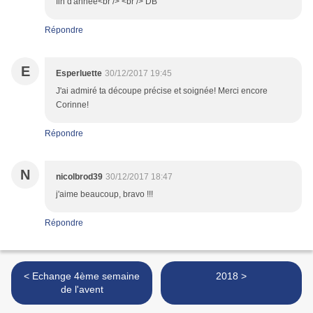
fin d'année<br /> <br /> DB
Répondre
E
Esperluette
30/12/2017 19:45
J'ai admiré ta découpe précise et soignée! Merci encore
Corinne!
Répondre
N
nicolbrod39
30/12/2017 18:47
j'aime beaucoup, bravo !!!
Répondre
< Echange 4ème semaine
2018 >
de l'avent