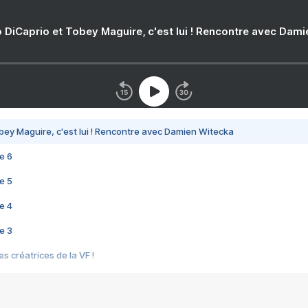
 DiCaprio et Tobey Maguire, c'est lui ! Rencontre avec Dam
bey Maguire, c'est lui ! Rencontre avec Damien Witecka
e 6
e 5
e 4
e 3
s créatrices de la VF !
e 2
e 1