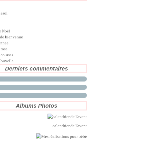
nesol
e Noël
de bienvenue
année
 rose
 courses
ouvelle
Derniers commentaires
Albums Photos
calendrier de l'avent