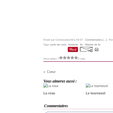
Posté par Corinesuitsonfil à 09:07 -
Commentaires [
…
]
- Per
Tags:
point de croix
,
broderie
,
lin
,
Histoire de lin
Vous aimez ?
0 vote
Coeur
Vous aimerez aussi :
La rose
Le tournesol
Commentaires