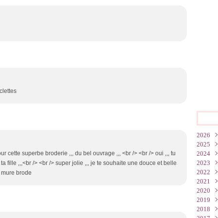
clettes
2026
2025
Juin
r cette superbe broderie ,,, du bel ouvrage ,,, <br /> <br /> oui ,,, tu
2024
Mar
Oct
2023
Févr
Juil
Déc
fille ,,,<br /> <br /> super jolie ,,, je te souhaite une douce et belle
2022
Janv
Juin
Nov
Déc
la mure brode
2021
Mai
Oct
Nov
Nov
2020
Mar
Sep
Oct
Oct
Déc
2019
Janv
Juil
Sep
Sep
Nov
Déc
2018
Mai
Juil
Juil
Oct
Nov
Déc