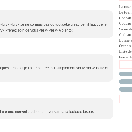
La rose
Le tour
Cadeau
Cadeau
r /> <br /> Je ne connais pas du tout cette créatrice , il faut que je
Sapin d
r /> Prenez soin de vous <br /> <br /> A bientôt
Cadeau 
Bonne 
Octobre
Liste de
bonne N
quelques temps et je l’ai encadrée tout simplement <br /> <br /> Belle et
r faire une merveille et bon anniversaire à ta louloute bisous