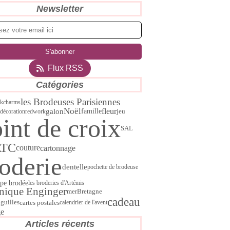
Newsletter
Flux RSS
Catégories
les Brodeuses Parisiennes
rk
charms
Noël
fleur
galon
famille
jeu
décoration
redwork
int de croix
SAL
ATC
couture
cartonnage
oderie
dentelle
pochette de brodeuse
pe brodée
les broderies d'Artémis
nique Enginger
mer
Bretagne
cadeau
cartes postales
guilles
calendrier de l'avent
ge
Articles récents