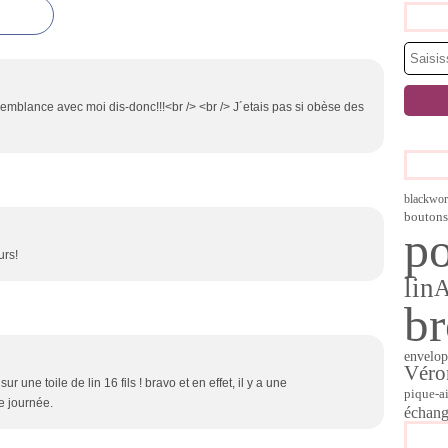
semblance avec moi dis-donc!!!<br /> <br /> J´etais pas si obèse des
blackwo
boutons
po
urs!
lin
br
envelop
Véro
sur une toile de lin 16 fils ! bravo et en effet, il y a une
pique-ai
e journée.
échan