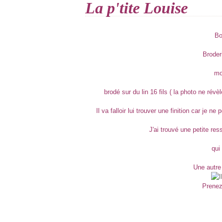
La p'tite Louise
Bo
Broder
mo
brodé sur du lin 16 fils ( la photo ne rév
Il va falloir lui trouver une finition car je
J'ai trouvé une petite re
qui
Une autre 
Prenez 