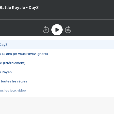
 Battle Royale - DayZ
 DayZ
 a 13 ans (et vous l'avez ignoré)
e (littéralement)
im Rayan
 toutes les règles
s les jeux vidéo
us choquant de Rockstar ? - Le scandale BULLY
e plus moche de Steam