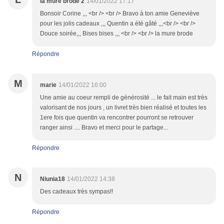
la mure brode 2
14/01/2022 17:17
Bonsoir Corine ,,, <br /> <br /> Bravo à ton amie Geneviève
pour les jolis cadeaux ,,, Quentin a été gâté ,,,<br /> <br />
Douce soirée,,, Bises bises ,,, <br /> <br /> la mure brode
Répondre
M
marie
14/01/2022 16:00
Une amie au coeur rempli de générosité ... le fait main est très
valorisant de nos jours , un livret très bien réalisé et toutes les
1ere fois que quentin va rencontrer pourront se retrouver
ranger ainsi .... Bravo et merci pour le partage...
Répondre
N
Niunia18
14/01/2022 14:38
Des cadeaux très sympas!!
Répondre