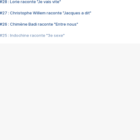
28 : Lorie raconte "Je vais vite"
#27 : Christophe Willem raconte "Jacques a dit"
#26 : Chimène Badi raconte "Entre nous"
#25 : Indochine raconte "3e sexe"
#24 : Zaho raconte "C'est chelou"
#23 : Patrick Bruel raconte "Au café des délices"
#22 : Kyo raconte "Le chemin"
#21 : Nolwenn Leroy raconte "Cassé"
#20 : Patrick Hernandez raconte "Born to be alive"
#19 : Lorie raconte "Près de moi"
#18 : Michael Jones raconte "A nos actes manqués" (avec Jean-Jacque
#17 : Khaled raconte "Aïcha"
#16 : Corneille raconte "Parce qu'on vient de loin"