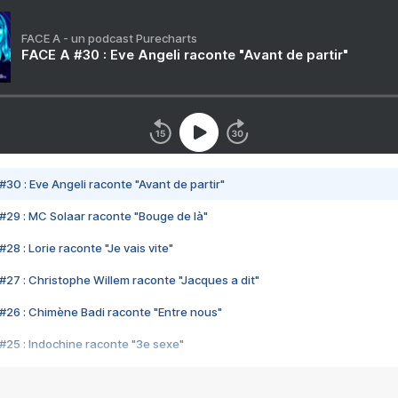
FACE A - un podcast Purecharts
FACE A #30 : Eve Angeli raconte "Avant de partir"
#30 : Eve Angeli raconte "Avant de partir"
#29 : MC Solaar raconte "Bouge de là"
28 : Lorie raconte "Je vais vite"
#27 : Christophe Willem raconte "Jacques a dit"
#26 : Chimène Badi raconte "Entre nous"
#25 : Indochine raconte "3e sexe"
#24 : Zaho raconte "C'est chelou"