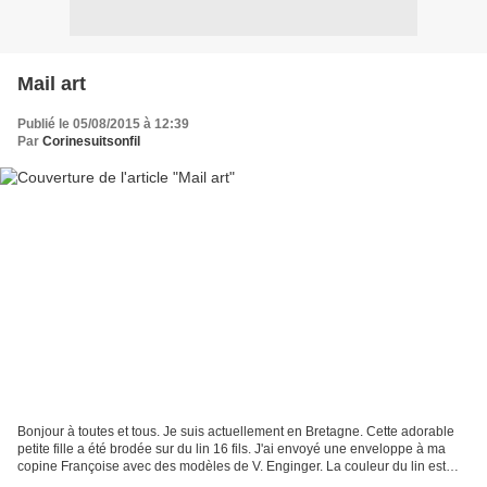
Mail art
Publié le 05/08/2015 à 12:39
Par
Corinesuitsonfil
Bonjour à toutes et tous. Je suis actuellement en Bretagne. Cette adorable
petite fille a été brodée sur du lin 16 fils. J'ai envoyé une enveloppe à ma
copine Françoise avec des modèles de V. Enginger. La couleur du lin est
plus lumineuse sur la photo...