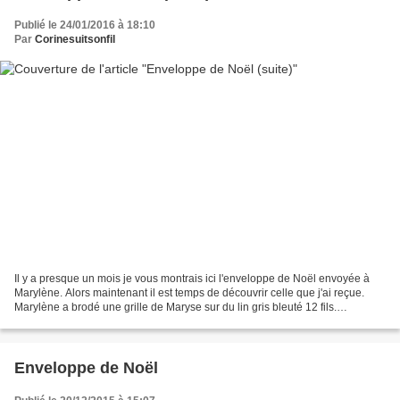
Publié le 24/01/2016 à 18:10
Par
Corinesuitsonfil
Il y a presque un mois je vous montrais ici l'enveloppe de Noël envoyée à
Marylène. Alors maintenant il est temps de découvrir celle que j'ai reçue.
Marylène a brodé une grille de Maryse sur du lin gris bleuté 12 fils.
L'enveloppe était accompagnée d'une...
Enveloppe de Noël