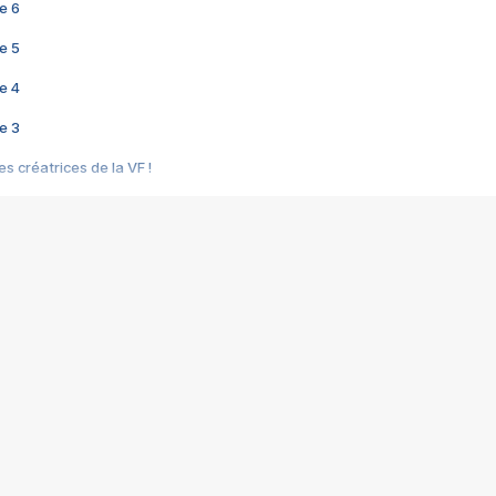
e 6
e 5
e 4
e 3
s créatrices de la VF !
e 2
e 1
e Mektoub My Love arrive enfin ! Rencontre avec Shaïn Boumedine et Sal
i : après Toni en famille
elle réalise le bouleversant Dites lui que je l'aime
ais ! Rencontre autour de Vie privée de Rebecca Zlotowski
 de Marguerite, Grave... Rencontre avec Ella Rumpf
 Les Rêveurs, un film intime sur la santé mentale