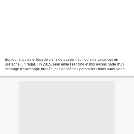
Bonjour à toutes et tous Je viens de passer neuf jours de vacances en
Bretagne, un régal. Fin 2015, mon amie Francine et moi avions parlé d'un
échange d'enveloppe brodée, pas de thèmes particuliers mais nous avions
convenu de broder des motifs de Véronique...