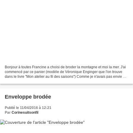
Bonjour à toutes Francine a choisi de broder la montagne et moi la mer. J'ai
commencé par ce panier (modèle de Véronique Enginger que l'on trouve
dans le livre "Mon atelier au fil des saisons") Comme je n'avais pas envie de
mettre une adresse à côté de...
Enveloppe brodée
Publié le 11/04/2016 à 12:21
Par
Corinesuitsonfil