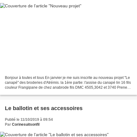
Bonjour à toutes et tous En janvier je me suis inscrite au nouveau projet "Le
canapé" des broderies d'Atrémis. la 1ère partie: l'assise du canapé lin 16 fils
couleur Frangipane de chez anabrode fils DMC 4505,3042 et 3740 Prenez
soin de vous A bientôt...
Le ballotin et ses accessoires
Publié le 11/10/2019 à 09:54
Par
Corinesuitsonfil