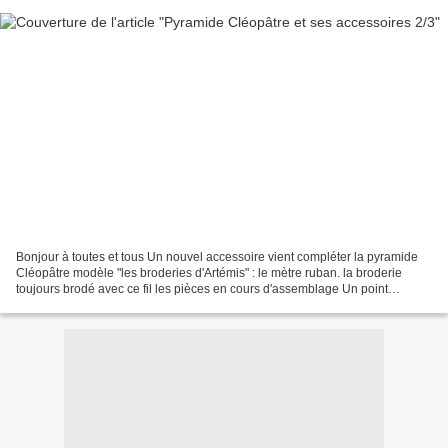
Bonjour à toutes et tous Un nouvel accessoire vient compléter la pyramide
Cléopâtre modèle "les broderies d'Artémis" : le mètre ruban. la broderie
toujours brodé avec ce fil les pièces en cours d'assemblage Un point
d'araignée au centre pour repérer le...