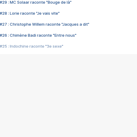
#29 : MC Solaar raconte "Bouge de là"
28 : Lorie raconte "Je vais vite"
#27 : Christophe Willem raconte "Jacques a dit"
#26 : Chimène Badi raconte "Entre nous"
#25 : Indochine raconte "3e sexe"
#24 : Zaho raconte "C'est chelou"
#23 : Patrick Bruel raconte "Au café des délices"
#22 : Kyo raconte "Le chemin"
#21 : Nolwenn Leroy raconte "Cassé"
#20 : Patrick Hernandez raconte "Born to be alive"
#19 : Lorie raconte "Près de moi"
#18 : Michael Jones raconte "A nos actes manqués" (avec Jean-Jacque
#17 : Khaled raconte "Aïcha"