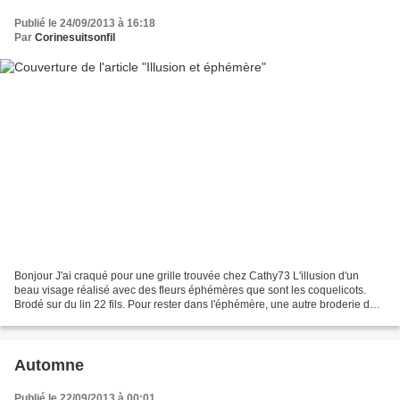
Publié le 24/09/2013 à 16:18
Par
Corinesuitsonfil
Bonjour J'ai craqué pour une grille trouvée chez Cathy73 L'illusion d'un
beau visage réalisé avec des fleurs éphémères que sont les coquelicots.
Brodé sur du lin 22 fils. Pour rester dans l'éphémère, une autre broderie de
coquelicots. Avec ces deux broderies...
Automne
Publié le 22/09/2013 à 00:01