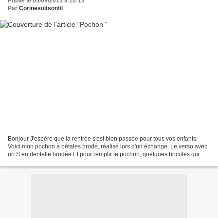
Publié le 05/09/2013 à 10:13
Par
Corinesuitsonfil
Bonjour J'espère que la rentrée s'est bien passée pour tous vos enfants.
Voici mon pochon à pétales brodé, réalisé lors d'un échange. Le verso avec
un S en dentelle brodée Et pour remplir le pochon, quelques bricoles qui
plaisent tant aux brodeuses: un...