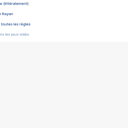
e (littéralement)
im Rayan
 toutes les règles
s les jeux vidéo
us choquant de Rockstar ? - Le scandale BULLY
e plus moche de Steam
du RÊVE tourne au CAUCHEMAR
pendant 8 heures
it… à tort
umiliés par un jeu vidéo
ire - Final Fantasy 8
ti un empire - Age of Empires
story DOFUS