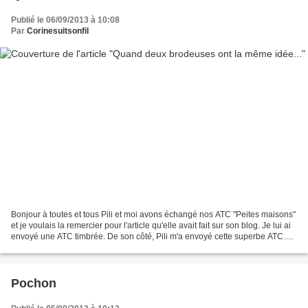
Publié le 06/09/2013 à 10:08
Par
Corinesuitsonfil
Bonjour à toutes et tous Pili et moi avons échangé nos ATC "Peites maisons"
et je voulais la remercier pour l'article qu'elle avait fait sur son blog. Je lui ai
envoyé une ATC timbrée. De son côté, Pili m'a envoyé cette superbe ATC.
Merci beaucoup PIli...
Pochon