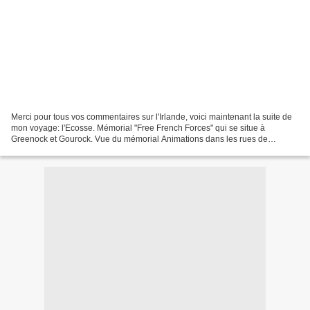
Merci pour tous vos commentaires sur l'Irlande, voici maintenant la suite de
mon voyage: l'Ecosse. Mémorial "Free French Forces" qui se situe à
Greenock et Gourock. Vue du mémorial Animations dans les rues de
Glasgow. Groupe d'écossais jouant de la musique...