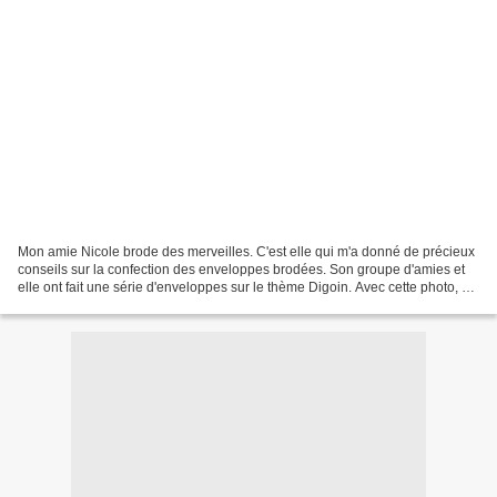
Mon amie Nicole brode des merveilles. C'est elle qui m'a donné de précieux
conseils sur la confection des enveloppes brodées. Son groupe d'amies et
elle ont fait une série d'enveloppes sur le thème Digoin. Avec cette photo, où
l'on aperçoit deux broderies...