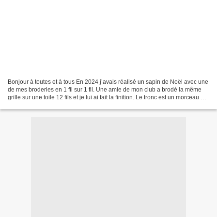
Bonjour à toutes et à tous En 2024 j’avais réalisé un sapin de Noël avec une
de mes broderies en 1 fil sur 1 fil. Une amie de mon club a brodé la même
grille sur une toile 12 fils et je lui ai fait la finition. Le tronc est un morceau de
bois flotté Le...