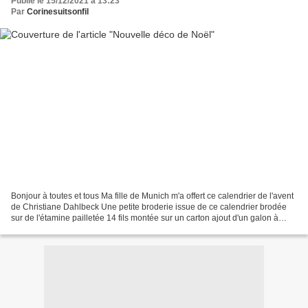
Publié le 15/12/2021 à 13:23
Par
Corinesuitsonfil
Bonjour à toutes et tous Ma fille de Munich m'a offert ce calendrier de l'avent
de Christiane Dahlbeck Une petite broderie issue de ce calendrier brodée
sur de l'étamine pailletée 14 fils montée sur un carton ajout d'un galon à
pompons sur le tour je...