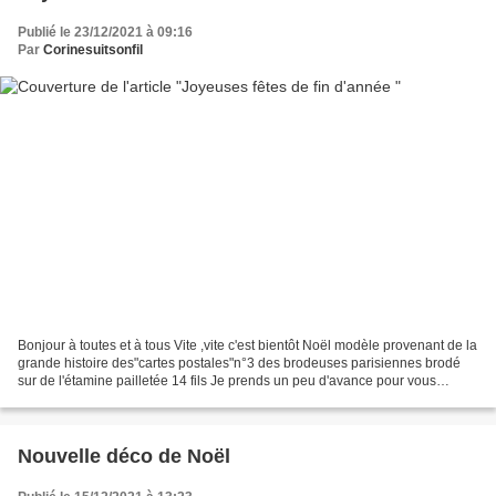
Publié le 23/12/2021 à 09:16
Par
Corinesuitsonfil
Bonjour à toutes et à tous Vite ,vite c'est bientôt Noël modèle provenant de la
grande histoire des"cartes postales"n°3 des brodeuses parisiennes brodé
sur de l'étamine pailletée 14 fils Je prends un peu d'avance pour vous
souhaiter un joyeux Noël et...
Nouvelle déco de Noël