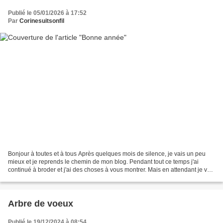
Publié le 05/01/2026 à 17:52
Par
Corinesuitsonfil
Bonjour à toutes et à tous Après quelques mois de silence, je vais un peu
mieux et je reprends le chemin de mon blog. Pendant tout ce temps j'ai
continué à broder et j'ai des choses à vous montrer. Mais en attendant je vais
un peu vous parler de Noël....
Arbre de voeux
Publié le 19/12/2024 à 08:54