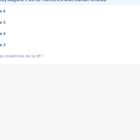
e 6
e 5
e 4
e 3
s créatrices de la VF !
e 2
e 1
e Mektoub My Love arrive enfin ! Rencontre avec Shaïn Boumedine et Sal
i : après Toni en famille
elle réalise le bouleversant Dites lui que je l'aime
ais ! Rencontre autour de Vie privée de Rebecca Zlotowski
 de Marguerite, Grave... Rencontre avec Ella Rumpf