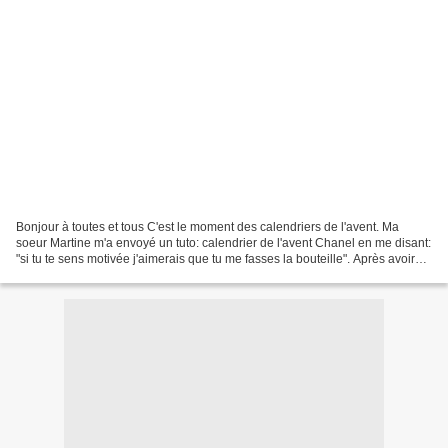
Bonjour à toutes et tous C'est le moment des calendriers de l'avent. Ma
soeur Martine m'a envoyé un tuto: calendrier de l'avent Chanel en me disant:
"si tu te sens motivée j'aimerais que tu me fasses la bouteille". Après avoir
regardé le tuto je me suis...