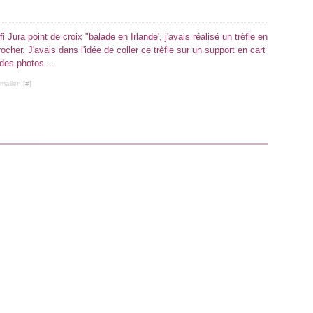
i Jura point de croix "balade en Irlande', j'avais réalisé un trèfle en
cher. J'avais dans l'idée de coller ce trèfle sur un support en cart
des photos....
malien [
#
]