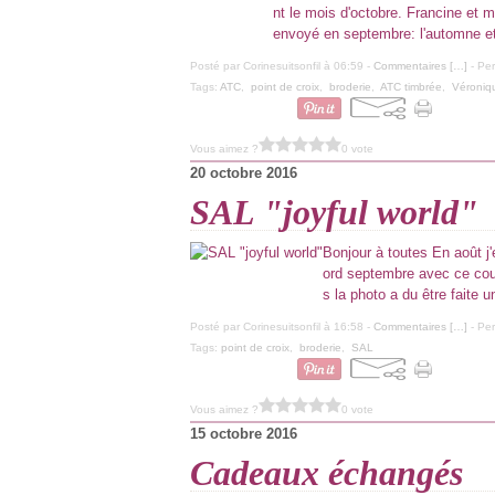
nt le mois d'octobre. Francine et 
envoyé en septembre: l'automne et
Posté par Corinesuitsonfil à 06:59 -
Commentaires [
…
]
- Per
Tags:
ATC
,
point de croix
,
broderie
,
ATC timbrée
,
Véroniq
Vous aimez ?
0 vote
20 octobre 2016
SAL "joyful world"
Bonjour à toutes En août j'
ord septembre avec ce coup
s la photo a du être faite un 
Posté par Corinesuitsonfil à 16:58 -
Commentaires [
…
]
- Per
Tags:
point de croix
,
broderie
,
SAL
Vous aimez ?
0 vote
15 octobre 2016
Cadeaux échangés