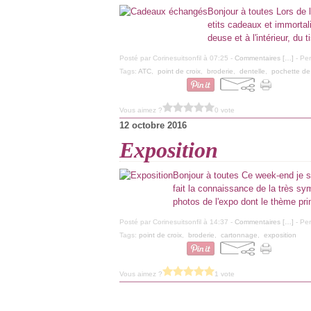
Bonjour à toutes Lors de 
etits cadeaux et immortal
deuse et à l'intérieur, du 
Posté par Corinesuitsonfil à 07:25 -
Commentaires [
…
]
- Per
Tags:
ATC
,
point de croix
,
broderie
,
dentelle
,
pochette de
Vous aimez ?
0 vote
12 octobre 2016
Exposition
Bonjour à toutes Ce week-end je sui
fait la connaissance de la très sy
photos de l'expo dont le thème princ
Posté par Corinesuitsonfil à 14:37 -
Commentaires [
…
]
- Per
Tags:
point de croix
,
broderie
,
cartonnage
,
exposition
Vous aimez ?
1 vote