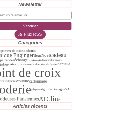
Newsletter
Flux RSS
Catégories
on
pochette de brodeuse
charms
cadeau
nique Enginger
Noël
fleur
échange
pe brodée
boutons
redwork
blackwork
dentelle
galon
cartes postales
mer
calendrier de l'avent
int de croix
couture
cartonnage
ries d'Artémis
oderie
SAL
pique-aiguilles
Bretagne
lin
ATC
rodeuses Parisiennes
jeu
Articles récents