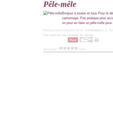
Pêle-mêle
Bonjour à toutes et tous Pour le déf
cartonnage. Pas pratique pour accro
on pour en faire un pêle-mêle pour 
Posté par Corinesuitsonfil à 10:40 -
Commentaires [
…
]
- Per
Tags:
point de croix
,
broderie
,
lin
,
Irlande
Vous aimez ?
0 vote