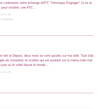
moi continuons notre échange d'ATC "Véronique Enginger" Je lui ai
 pour octobre, une ATC...
malien [
#
]
ue Enginger
en été là Depuis, deux mois se sont ajoutés sur ma toile. Tout d'ab
le de chouettes et octobre qui est poutant sur la même toile mai
jour où le soleil faisait le timide....
malien [
#
]