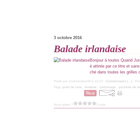
3 octobre 2016
Balade irlandaise
Bonjour à toutes Quand Jura 
é attirée par ce titre et sans
ché dans toutes les grilles 
Posté par Corinesuitsonfil à 14:23 -
Commentaires [
…
]
- Per
Tags:
point de croix
,
broderie
,
cartonnage
,
pochette de b
Vous aimez ?
0 vote