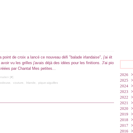
point de croix a lancé ce nouveau défi "balade irlandaise", j'ai ét
 avoir vu les grilles j'avais déjà des idées pour les finitions. J'ai pio
créées par Chantal Mes petites...
2026
malien [
#
]
2025
Juin
rodeuse
,
couture
,
Irlande
,
pique-aiguilles
2024
Mar
Oct
2023
Févr
Juil
Déc
2022
Janv
Juin
Nov
Déc
2021
Mai
Oct
Nov
Nov
2020
Mar
Sep
Oct
Oct
Déc
2019
Janv
Juil
Sep
Sep
Nov
Déc
2018
Mai
Juil
Juil
Oct
Nov
Déc
2017
Avri
Juin
Juin
Sep
Oct
Nov
Déc
2016
Mar
Mai
Mai
Aoû
Sep
Oct
Nov
Déc