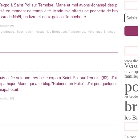
l'expo à Saint Pol sur Ternoise, Marie et moi avons échangé des p
isé ce moment de complicité. Marie m'a offert une pochette de bro
tissu de Noël, un livre et deux galons Ta pochette...
malien [
#
]
 brodeuse
,
fleur
,
galon
,
tissus
,
les Brodeuses Parisiennes
,
Véronique Enginger
décorati
Véro
envelop
famille
s allée voir une très belle expo à Saint Pol sur Ternoise(62). J'ai
po
mpathique Marie qui a le blog "Bobines en Folie". J'ai pris quelques
ipal était...
les brode
malien [
#
]
br
les B
La rose