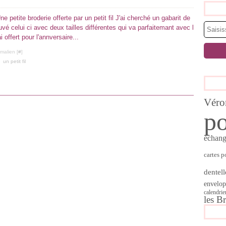
e petite broderie offerte par un petit fil J'ai cherché un gabarit de
rouvé celui ci avec deux tailles différentes qui va parfaitemant avec l
i offert pour l'annversaire...
malien [
#
]
,
un petit fil
Véro
po
échan
cartes p
dentell
envelop
calendrie
les B