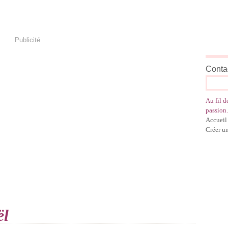
Publicité
Contac
Au fil d
passion.
Accueil
Créer u
ël