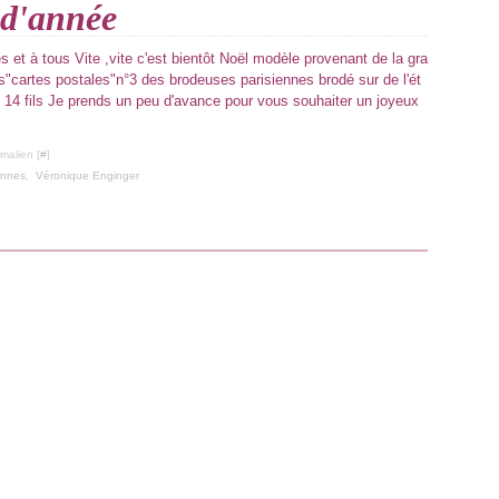
 d'année
s et à tous Vite ,vite c'est bientôt Noël modèle provenant de la gra
es"cartes postales"n°3 des brodeuses parisiennes brodé sur de l'ét
e 14 fils Je prends un peu d'avance pour vous souhaiter un joyeux
malien [
#
]
ennes
,
Véronique Enginger