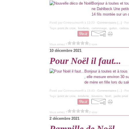
Bonjour à toutes et tou
ne Dahlbeck Une petite
14 fils montée sur un c
Posté par Corinesuitsonfil à 13:23 -
Commentaires [
…
]
- Per
Tags:
point de croix
,
broderie
,
cartonnage
,
galon
,
cadea
Vous aimez ?
0 vote
10 décembre 2021
Pour Noël il faut...
Bonjour à toutes et à tous 
, elle mesure environ 30 s
de mère en fille lors du sa
Posté par Corinesuitsonfil à 13:43 -
Commentaires [
…
]
- Per
Tags:
point de croix
,
broderie
,
boutons
,
Noël
,
jardin privé
Vous aimez ?
0 vote
2 décembre 2021
Pampille de Noël