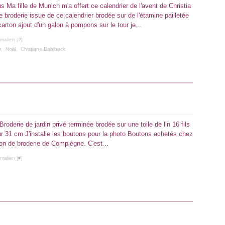
s Ma fille de Munich m'a offert ce calendrier de l'avent de Christia
 broderie issue de ce calendrier brodée sur de l'étamine pailletée
arton ajout d'un galon à pompons sur le tour je...
malien [
#
]
u
,
Noël
,
Chistiane Dahlbeck
Broderie de jardin privé terminée brodée sur une toile de lin 16 fils
ur 31 cm J'installe les boutons pour la photo Boutons achetés chez
lon de broderie de Compiègne. C'est...
malien [
#
]