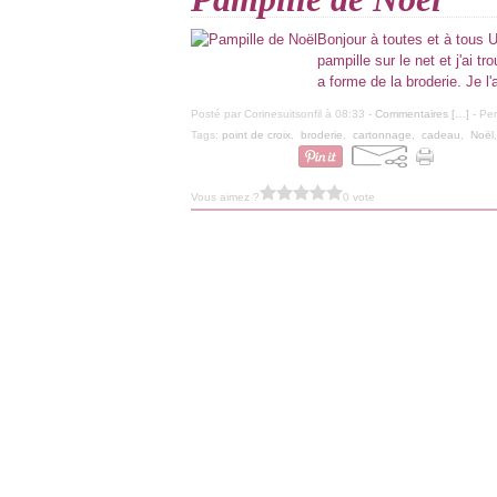
Bonjour à toutes et à tous Un
pampille sur le net et j'ai t
a forme de la broderie. Je l'a
Posté par Corinesuitsonfil à 08:33 -
Commentaires [
…
]
- Per
Tags:
point de croix
,
broderie
,
cartonnage
,
cadeau
,
Noël
Vous aimez ?
0 vote