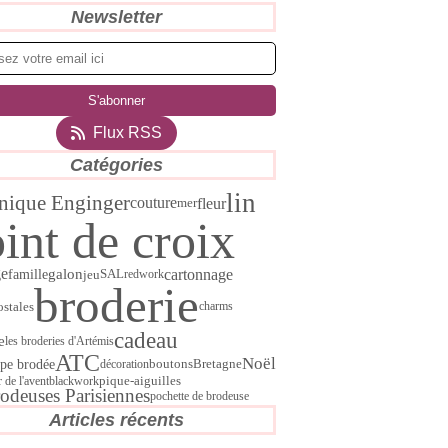
Newsletter
Flux RSS
Catégories
lin
nique Enginger
couture
fleur
mer
int de croix
ge
cartonnage
galon
SAL
famille
jeu
redwork
broderie
ostales
charms
cadeau
e
les broderies d'Artémis
ATC
Noël
pe brodée
boutons
décoration
Bretagne
r de l'avent
blackwork
pique-aiguilles
rodeuses Parisiennes
pochette de brodeuse
Articles récents