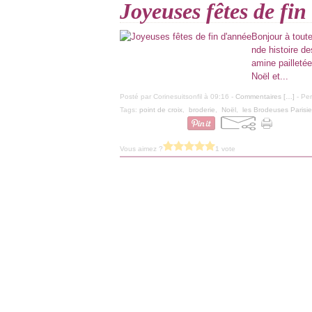
Joyeuses fêtes de fin
Bonjour à toute
nde histoire d
amine pailleté
Noël et...
Posté par Corinesuitsonfil à 09:16 -
Commentaires [
…
]
- Per
Tags:
point de croix
,
broderie
,
Noël
,
les Brodeuses Parisi
Vous aimez ?
1 vote