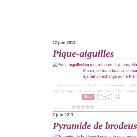
12 juin 2013
Pique-aiguilles
Bonjour à toutes et à tous, Ma
Mapie, de toute beauté, en h
éjà fait un échange sur le thè
Posté par Corinesuitsonfil à 16:40 -
Commentaires [
…
]
- Per
Tags:
échange
,
point de croix
,
broderie
,
lin
,
fleur
,
pique-a
Vous aimez ?
0 vote
7 juin 2013
Pyramide de brodeus
Bonjour, je vous avais