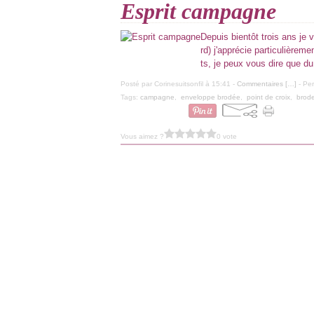
Esprit campagne
Depuis bientôt trois ans je
rd) j'apprécie particulièrem
ts, je peux vous dire que du
Posté par Corinesuitsonfil à 15:41 -
Commentaires [
…
]
- Per
Tags:
campagne
,
enveloppe brodée
,
point de croix
,
brode
Vous aimez ?
0 vote