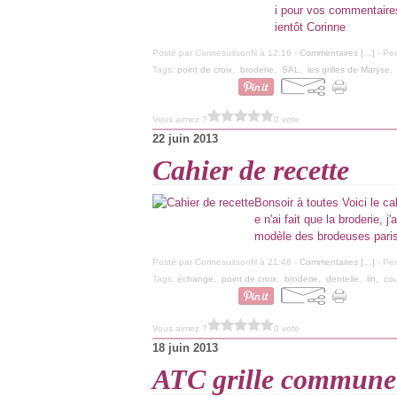
i pour vos commentaires
ientôt Corinne
Posté par Corinesuitsonfil à 12:16 -
Commentaires [
…
]
- Per
Tags:
point de croix
,
broderie
,
SAL
,
les grilles de Maryse
Vous aimez ?
0 vote
22 juin 2013
Cahier de recette
Bonsoir à toutes Voici le ca
e n'ai fait que la broderie,
modèle des brodeuses parisie
Posté par Corinesuitsonfil à 21:46 -
Commentaires [
…
]
- Per
Tags:
échange
,
point de croix
,
broderie
,
dentelle
,
lin
,
cou
Vous aimez ?
0 vote
18 juin 2013
ATC grille commune