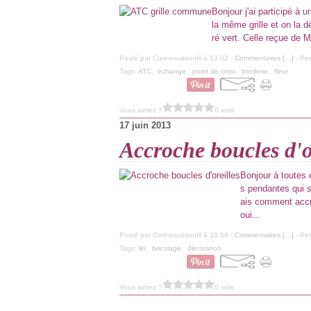
Bonjour j'ai participé à 
la même grille et on la d
ré vert. Celle reçue de M
Posté par Corinesuitsonfil à 13:02 -
Commentaires [
…
]
- Per
Tags:
ATC
,
échange
,
point de croix
,
broderie
,
fleur
Vous aimez ?
0 vote
17 juin 2013
Accroche boucles d'o
Bonjour à toutes e
s pendantes qui s
ais comment accro
oui...
Posté par Corinesuitsonfil à 10:56 -
Commentaires [
…
]
- Per
Tags:
lin
,
bricolage
,
décoration
Vous aimez ?
0 vote