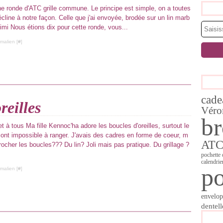
une ronde d'ATC grille commune. Le principe est simple, on a toutes
écline à notre façon. Celle que j'ai envoyée, brodée sur un lin marb
imi Nous étions dix pour cette ronde, vous...
malien [
#
]
cade
reilles
Véro
br
t à tous Ma fille Kennoc'ha adore les boucles d'oreilles, surtout le
ont impossible à ranger. J'avais des cadres en forme de coeur, m
AT
cher les boucles??? Du lin? Joli mais pas pratique. Du grillage ?
pochette
calendrie
po
malien [
#
]
envelop
dentell