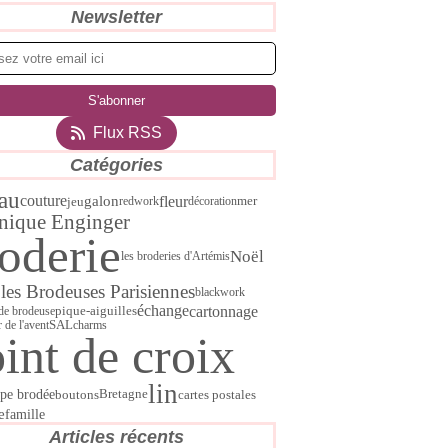
Newsletter
Flux RSS
Catégories
au
couture
fleur
galon
jeu
redwork
décoration
mer
nique Enginger
oderie
Noël
les broderies d'Artémis
C
les Brodeuses Parisiennes
blackwork
échange
cartonnage
 de brodeuse
pique-aiguilles
SAL
r de l'avent
charms
int de croix
lin
pe brodée
boutons
cartes postales
Bretagne
e
famille
Articles récents