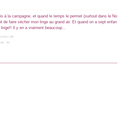
 vis à la campagne, et quand le temps le permet (surtout dans le No
ent de faire sécher mon linge au grand air. Et quand on a sept enfan
 linge!! Il y en a vraiment beaucoup...
malien [
#
]
rie
,
lin