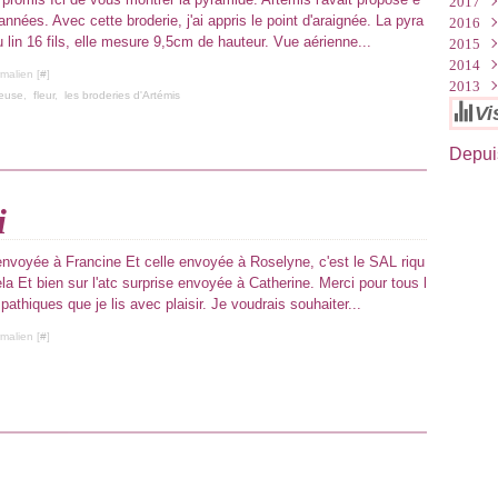
2017
Avri
Juin
Juin
Sep
Oct
Nov
Déc
nnées. Avec cette broderie, j'ai appris le point d'araignée. La pyra
2016
Mar
Mai
Mai
Aoû
Sep
Oct
Nov
Déc
 lin 16 fils, elle mesure 9,5cm de hauteur. Vue aérienne...
2015
Févr
Mar
Avri
Juil
Juin
Sep
Oct
Nov
Déc
2014
Janv
Févr
Mar
Juin
Mai
Aoû
Sep
Oct
Nov
Déc
malien [
#
]
2013
Janv
Févr
Mai
Avri
Juil
Aoû
Sep
Oct
Nov
Déc
deuse
,
fleur
,
les broderies d'Artémis
Janv
Avri
Mar
Juin
Juil
Aoû
Sep
Oct
Nov
Déc
Vi
Mar
Févr
Mai
Juin
Juil
Aoû
Sep
Oct
Nov
Févr
Janv
Avri
Mai
Juin
Juil
Aoû
Sep
Oct
Depuis
Janv
Mar
Avri
Mai
Juin
Juil
Aoû
Sep
Févr
Mar
Avri
Mai
Juin
Juil
Aoû
i
Janv
Févr
Mar
Avri
Mai
Juin
Juil
Janv
Févr
Mar
Avri
Mai
Juin
Janv
Févr
Mar
Avri
Mai
nvoyée à Francine Et celle envoyée à Roselyne, c'est le SAL riqu
Janv
Févr
Mar
Avri
a Et bien sur l'atc surprise envoyée à Catherine. Merci pour tous l
Janv
Févr
Mar
thiques que je lis avec plaisir. Je voudrais souhaiter...
Janv
malien [
#
]