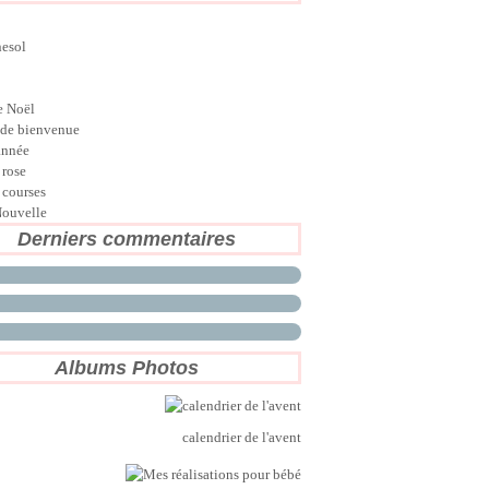
nesol
e Noël
de bienvenue
année
 rose
 courses
ouvelle
Derniers commentaires
Albums Photos
calendrier de l'avent