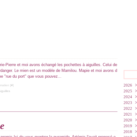
rie-Pierre et moi avons échangé les pochettes à aiguilles. Celui de
ardanger. Le mien est un modèle de Mamilou. Mapie et moi avons d
me "rue du port" que vous pouvez...
2026
malien [
#
]
2025
Juin
iguilles
2024
Mar
Oct
2023
Févr
Juil
Déc
2022
Janv
Juin
Nov
Déc
2021
Mai
Oct
Nov
Nov
2020
Mar
Sep
Oct
Oct
Déc
e
2019
Janv
Juil
Sep
Sep
Nov
Déc
2018
Mai
Juil
Juil
Oct
Nov
Déc
 promis Ici de vous montrer la pyramide. Artémis l'avait proposé e