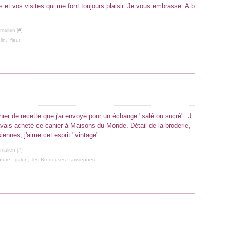
 et vos visites qui me font toujours plaisir. Je vous embrasse. A b
malien [
#
]
,
lin
,
fleur
hier de recette que j'ai envoyé pour un échange "salé ou sucré". J
 j'avais acheté ce cahier à Maisons du Monde. Détail de la broderie,
nnes, j'aime cet esprit "vintage"...
malien [
#
]
ture
,
galon
,
les Brodeuses Parisiennes