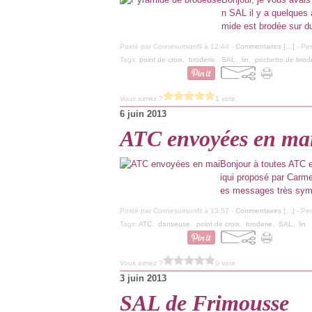
n SAL il y a quelques a
mide est brodée sur du
Posté par Corinesuitsonfil à 12:44 -
Commentaires [
…
]
- Per
Tags:
point de croix
,
broderie
,
SAL
,
lin
,
pochette de bro
Vous aimez ?
1 vote
6 juin 2013
ATC envoyées en ma
Bonjour à toutes ATC e
iqui proposé par Carmel
es messages très sympa
Posté par Corinesuitsonfil à 13:57 -
Commentaires [
…
]
- Per
Tags:
ATC
,
danseuse
,
point de croix
,
broderie
,
SAL
,
lin
Vous aimez ?
0 vote
3 juin 2013
SAL de Frimousse