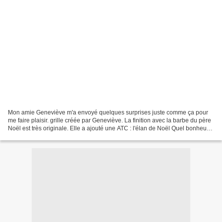
Mon amie Geneviève m'a envoyé quelques surprises juste comme ça pour
me faire plaisir. grille créée par Geneviève. La finition avec la barbe du père
Noël est très originale. Elle a ajouté une ATC : l'élan de Noël Quel bonheur
de recevoir des surprises....