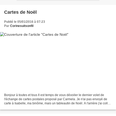
Cartes de Noël
Publié le 05/01/2016 à 07:23
Par
Corinesuitsonfil
Bonjour à toutes et tous Il est temps de vous dévoiler le dernier volet de
l'échange de cartes postales proposé par Carmela. Je n'ai pas envoyé de
carte à Isabelle, ma binôme, mais un tableautin de Noël. A l'arrière j'ai collé
un tissu de Noël Cette année...