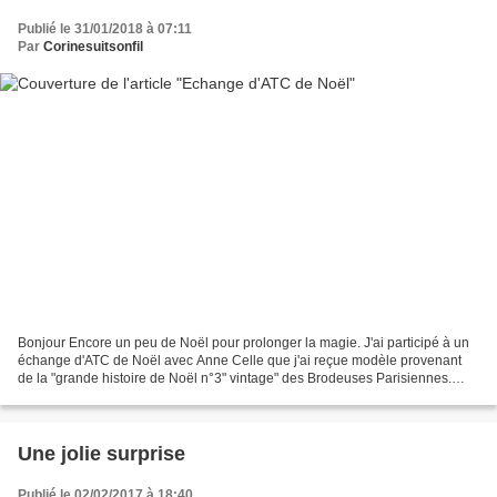
Publié le 31/01/2018 à 07:11
Par
Corinesuitsonfil
Bonjour Encore un peu de Noël pour prolonger la magie. J'ai participé à un
échange d'ATC de Noël avec Anne Celle que j'ai reçue modèle provenant
de la "grande histoire de Noël n°3" vintage" des Brodeuses Parisiennes.
l'ATC était accompagnée d'une très...
Une jolie surprise
Publié le 02/02/2017 à 18:40