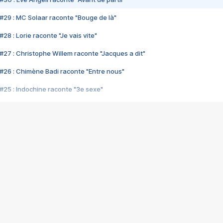
#29 : MC Solaar raconte "Bouge de là"
28 : Lorie raconte "Je vais vite"
#27 : Christophe Willem raconte "Jacques a dit"
#26 : Chimène Badi raconte "Entre nous"
#25 : Indochine raconte "3e sexe"
#24 : Zaho raconte "C'est chelou"
#23 : Patrick Bruel raconte "Au café des délices"
#22 : Kyo raconte "Le chemin"
#21 : Nolwenn Leroy raconte "Cassé"
#20 : Patrick Hernandez raconte "Born to be alive"
#19 : Lorie raconte "Près de moi"
#18 : Michael Jones raconte "A nos actes manqués" (avec Jean-Jacque