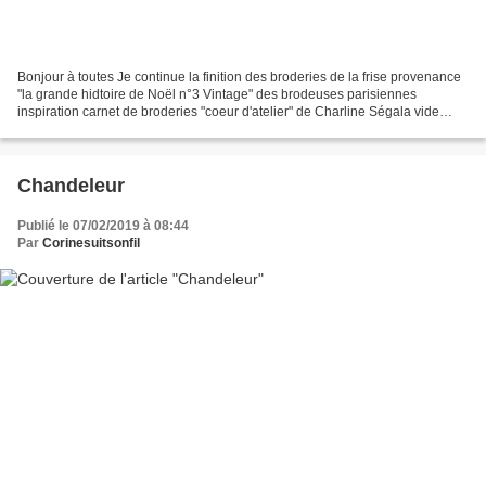
Bonjour à toutes Je continue la finition des broderies de la frise provenance
"la grande hidtoire de Noël n°3 Vintage" des brodeuses parisiennes
inspiration carnet de broderies "coeur d'atelier" de Charline Ségala vide
poche montage main sur du jeffitex...
Chandeleur
Publié le 07/02/2019 à 08:44
Par
Corinesuitsonfil