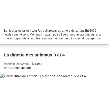
Bonjour à toutes et à tous Un petit retour en arrière de 13 ans En 2005,
j'étais comme cela. Mon mari n'ayant pu se libérer pour m'accompagner à
une échographie a reçu les résultats par courrier très spécial. La réponse
était dans l'enveloppe mais j'avais...
La dînette des animaux 3 et 4
Publié le 25/02/2019 à 13:45
Par
Corinesuitsonfil