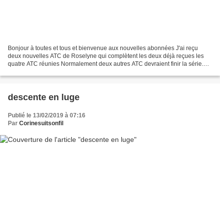
Bonjour à toutes et tous et bienvenue aux nouvelles abonnées J'ai reçu
deux nouvelles ATC de Roselyne qui complètent les deux déjà reçues les
quatre ATC réunies Normalement deux autres ATC devraient finir la série.
Petit message à la dame qui m'a contactée...
descente en luge
Publié le 13/02/2019 à 07:16
Par
Corinesuitsonfil