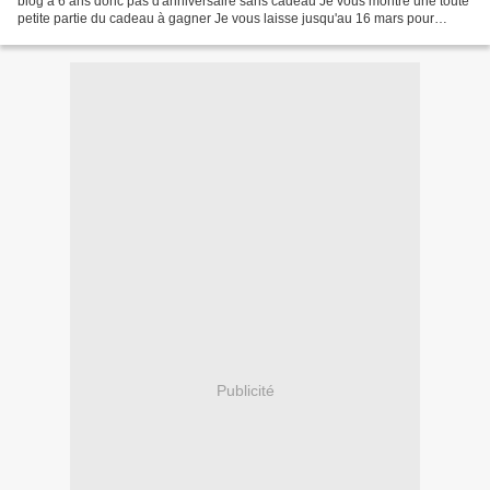
blog a 6 ans donc pas d'anniversaire sans cadeau Je vous montre une toute
petite partie du cadeau à gagner Je vous laisse jusqu'au 16 mars pour
laisser un petit message et tenter...
Publicité