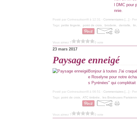
l DMC pour pa
nnie.
Posté par Corinesuitsonfil à 12:31 -
Commentaires [
…
]
- Per
Tags:
petite lingerie
,
point de croix
,
broderie
,
dentelle
,
lin
Vous aimez ?
0 vote
23 mars 2017
Paysage enneigé
Bonjour à toutes J'ai craqu
e Roselyne pour notre écha
s Pyrénées" qui complétait 
Posté par Corinesuitsonfil à 06:51 -
Commentaires [
…
]
- Per
Tags:
point de croix
,
ATC timbrée
,
les Brodeuses Parisien
Vous aimez ?
0 vote