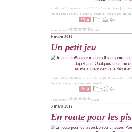
Posté par Corinesuitsonfil à 14:57 -
Commentaires [
…
]
- Per
Tags:
point de croix
,
broderie
,
dentelle
,
blackwork
,
galon
Vous aimez ?
0 vote
9 mars 2017
Un petit jeu
Bonjour à toutes Il y a quatre an
déjà 4 ans. Quelques unes me co
es me suivent depuis le début et 
Posté par Corinesuitsonfil à 14:54 -
Commentaires [
…
]
- Per
Tags:
broderie
,
cadeau
,
jeu
,
anniblog
Vous aimez ?
0 vote
3 mars 2017
En route pour les pis
Bonjour à toutes Pou