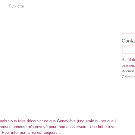
Publicité
Contac
Au fil d
passion.
Accueil
Créer u
e vais vous faire découvrir ce que Geneviève (une amie du net que j
reuses années) m'a envoyé pour mon anniversaire. Une boîte à vo
. Pour info mon amie est toujours...