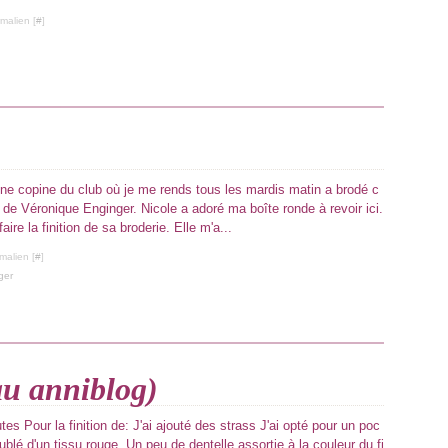
malien [
#
]
une copine du club où je me rends tous les mardis matin a brodé c
e de Véronique Enginger. Nicole a adoré ma boîte ronde à revoir ici.
aire la finition de sa broderie. Elle m'a...
malien [
#
]
ger
eau anniblog)
tes Pour la finition de: J'ai ajouté des strass J'ai opté pour un poc
ublé d'un tissu rouge. Un peu de dentelle assortie à la couleur du fi