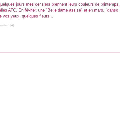
quelques jours mes cerisiers prennent leurs couleurs de printemps.
les ATC. En février, une "Belle dame assise" et en mars, "danso
de vos yeux, quelques fleurs...
malien [
#
]