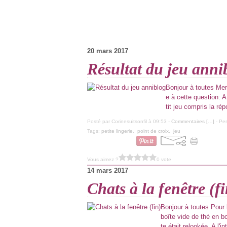
20 mars 2017
Résultat du jeu anni
Bonjour à toutes Merci
e à cette question: A
tit jeu compris la ré
Posté par Corinesuitsonfil à 09:53 -
Commentaires [
…
]
- Per
Tags:
petite lingerie
,
point de croix
,
jeu
Vous aimez ?
0 vote
14 mars 2017
Chats à la fenêtre (fi
Bonjour à toutes Pour 
boîte vide de thé en b
te était relookée. A l'i