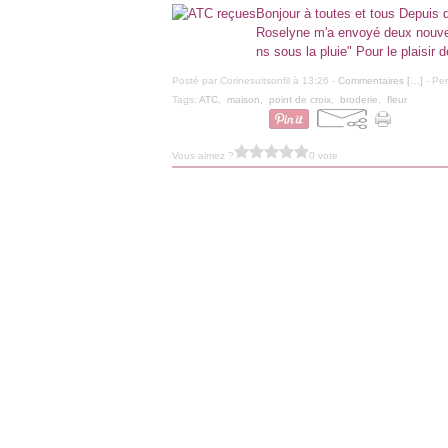
Bonjour à toutes et tous Depuis 
Roselyne m'a envoyé deux nouvel
ns sous la pluie" Pour le plaisir 
Posté par Corinesuitsonfil à 13:26 -
Commentaires [
…
]
- Per
Tags:
ATC
,
maison
,
point de croix
,
broderie
,
fleur
Vous aimez ?
0 vote