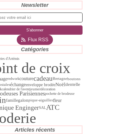
Newsletter
Flux RSS
Catégories
ries d'Artémis
int de croix
cadeau
couture
nage
boutons
redwork
Bretagne
Noël
échange
dentelle
enveloppe brodée
ostales
jeu
rk
calendrier de l'avent
mer
décoration
rodeuses Parisiennes
pochette de brodeuse
in
fleur
galon
famille
pique-aiguilles
ATC
nique Enginger
SAL
oderie
Articles récents