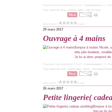
Posté par Corinesuitsonfil à 14:12 -
Commentaires [
…
]
- Per
Tags:
point de croix
,
charms
,
Noël
,
toile de Jouy
Vous aimez ?
0 vote
29 mars 2017
Ouvrage à 4 mains
Bonjour à toutes Nicole, 
ette jolie broderie, modèl
Je lui ai donc proposé de f
Posté par Corinesuitsonfil à 11:25 -
Commentaires [
…
]
- Per
Tags:
point de croix
,
cartonnage
,
tissus
,
Véronique Engin
Vous aimez ?
0 vote
26 mars 2017
Petite lingerie( cad
Bonjour à tou
hon en lin do