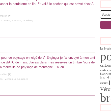
sser la cordelette en lin. Et voilà le pochon qui est arrivé chez A
malien [
#
]
,
couture
,
cadeau
,
anniblog
les brode
po
é pour ce paysage enneigé de V. Enginger je l'ai envoyé à mon ami
nge d'ATC de mars. J'avais dans mes réserves un timbre "ours de
carton
à merveille ce paysage de montagne. J'ai eu...
cartes p
blackwo
malien [
#
]
les B
nes
,
Véronique Enginger
l
charms
Véro
br