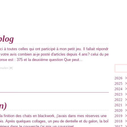
blog
 à toutes celles qui ont participé à mon petit jeu. Il fallait répondr
 votre avis combien ai-je posté d'articles depuis 4 ans? celui du pe
ponse est : 375 et la deuxième question Que peut...
malien [
#
]
2026
2025
Juin
2024
Mar
Oct
2023
Févr
Juil
Déc
2022
Janv
Juin
Nov
Déc
n)
2021
Mai
Oct
Nov
Nov
2020
Mar
Sep
Oct
Oct
Déc
la finition des chats en blackwork, j'avais dans mes réserves une
2019
Janv
Juil
Sep
Sep
Nov
Déc
ois. Après quelques collages, un peu de dentelle et du galon, la boî
2018
Mai
Juil
Juil
Oct
Nov
Déc
ntérieur dans le couvercle j'ai mis un coussinet...
2017
Avri
Juin
Juin
Sep
Oct
Nov
Déc