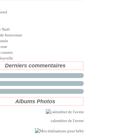
nesol
e Noël
de bienvenue
année
 rose
 courses
ouvelle
Derniers commentaires
Albums Photos
calendrier de l'avent