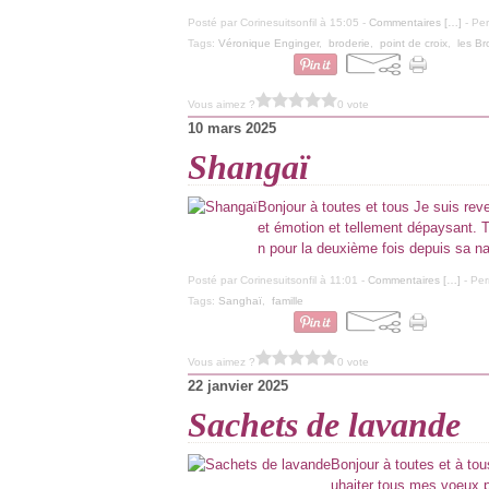
Posté par Corinesuitsonfil à 15:05 -
Commentaires [
…
]
- Per
Tags:
Véronique Enginger
,
broderie
,
point de croix
,
les B
Vous aimez ?
0 vote
10 mars 2025
Shangaï
Bonjour à toutes et tous Je suis re
et émotion et tellement dépaysant. 
n pour la deuxième fois depuis sa na
Posté par Corinesuitsonfil à 11:01 -
Commentaires [
…
]
- Per
Tags:
Sanghaï
,
famille
Vous aimez ?
0 vote
22 janvier 2025
Sachets de lavande
Bonjour à toutes et à to
uhaiter tous mes voeux p