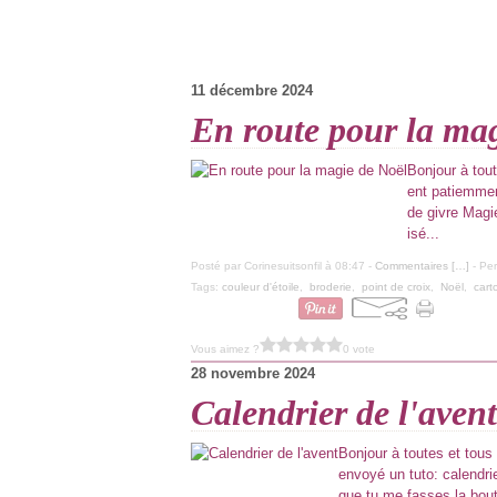
11 décembre 2024
En route pour la ma
Bonjour à tout
ent patiemment
de givre Magie 
isé...
Posté par Corinesuitsonfil à 08:47 -
Commentaires [
…
]
- Per
Tags:
couleur d'étoile
,
broderie
,
point de croix
,
Noël
,
car
Vous aimez ?
0 vote
28 novembre 2024
Calendrier de l'avent
Bonjour à toutes et tous
envoyé un tuto: calendrie
que tu me fasses la boute