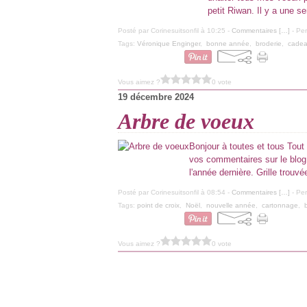
petit Riwan. Il y a une s
Posté par Corinesuitsonfil à 10:25 -
Commentaires [
…
]
- Per
Tags:
Véronique Enginger
,
bonne année
,
broderie
,
cade
Vous aimez ?
0 vote
19 décembre 2024
Arbre de voeux
Bonjour à toutes et tous Tout 
vos commentaires sur le blog.
l'année dernière. Grille trouvé
Posté par Corinesuitsonfil à 08:54 -
Commentaires [
…
]
- Per
Tags:
point de croix
,
Noël
,
nouvelle année
,
cartonnage
,
Vous aimez ?
0 vote