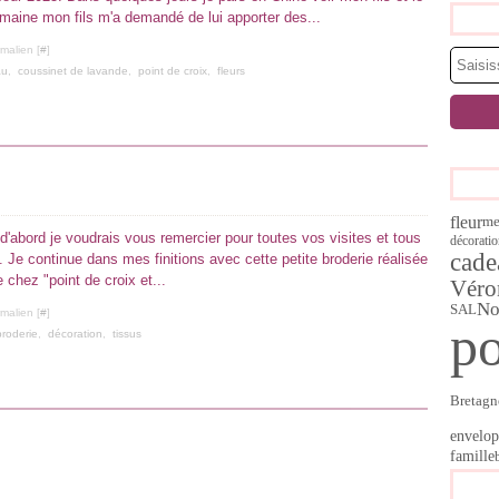
emaine mon fils m'a demandé de lui apporter des...
malien [
#
]
au
,
coussinet de lavande
,
point de croix
,
fleurs
fleur
me
d'abord je voudrais vous remercier pour toutes vos visites et tous
décorati
cade
 Je continue dans mes finitions avec cette petite broderie réalisée
e chez "point de croix et...
Véro
No
SAL
malien [
#
]
po
broderie
,
décoration
,
tissus
Bretagn
envelop
famille