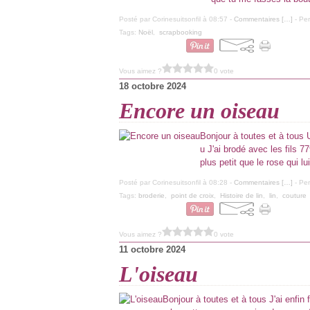
Posté par Corinesuitsonfil à 08:57 -
Commentaires [
…
]
- Per
Tags:
Noël
,
scrapbooking
Vous aimez ?
0 vote
18 octobre 2024
Encore un oiseau
Bonjour à toutes et à tous U
u J'ai brodé avec les fils 
plus petit que le rose qui lui
Posté par Corinesuitsonfil à 08:28 -
Commentaires [
…
]
- Per
Tags:
broderie
,
point de croix
,
Histoire de lin
,
lin
,
couture
Vous aimez ?
0 vote
11 octobre 2024
L'oiseau
Bonjour à toutes et à tous J'ai enfin fa