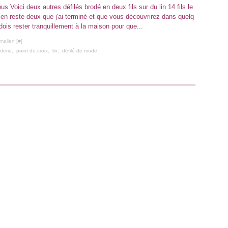
us Voici deux autres défilés brodé en deux fils sur du lin 14 fils le
l en reste deux que j'ai terminé et que vous découvrirez dans quelq
is rester tranquillement à la maison pour que...
malien [
#
]
derie
,
point de croix
,
lin
,
défilé de mode