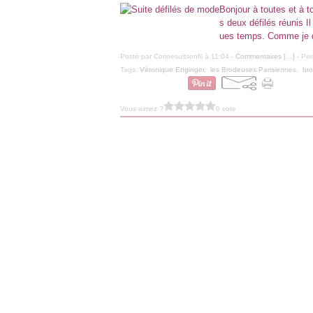
Bonjour à toutes et à to
s deux défilés réunis I
ues temps. Comme je do
Posté par Corinesuitsonfil à 11:04 -
Commentaires [
…
]
- Per
Tags:
Véronique Enginger
,
les Brodeuses Parisiennes
,
bro
Vous aimez ?
0 vote