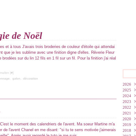
gie de Noël
es et à tous J'avais trois broderies de couleur d'étoile qui attendai
 que je les sublime avec une finition digne d'elles. Rêverie Fleur
brodées sur du lin 12 fils en 1 fil sur un fil. Pour la finition j'ai réal
malien [
#
]
tonnage
,
galon
,
décoration
2026
2025
Juin
2024
Mar
Oct
2023
Févr
Juil
Déc
2022
Janv
Juin
Nov
Déc
2021
Mai
Oct
Nov
Nov
2020
Mar
Sep
Oct
Oct
Déc
 C'est le moment des calendriers de l'avent. Ma soeur Martine m'a
2019
Janv
Juil
Sep
Sep
Nov
Déc
r de l'avent Chanel en me disant: "si tu te sens motivée j'aimerais
2018
Mai
Juil
Juil
Oct
Nov
Déc
ille". Après avoir regardé le tuto je me suis...