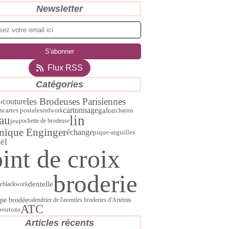
Newsletter
Flux RSS
Catégories
les Brodeuses Parisiennes
couture
r
cartonnage
galon
cartes postales
on
redwork
charms
lin
au
jeu
pochette de brodeuse
nique Enginger
échange
pique-aiguilles
ël
int de croix
broderie
dentelle
e
blackwork
pe brodée
calendrier de l'avent
les broderies d'Artémis
ATC
boutons
Articles récents