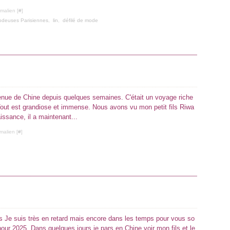
malien [
#
]
rodeuses Parisiennes
,
lin
,
défilé de mode
venue de Chine depuis quelques semaines. C'était un voyage riche
Tout est grandiose et immense. Nous avons vu mon petit fils Riwa
issance, il a maintenant...
malien [
#
]
us Je suis très en retard mais encore dans les temps pour vous so
our 2025. Dans quelques jours je pars en Chine voir mon fils et le