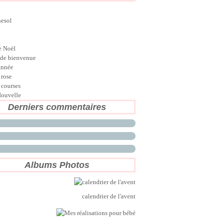
nesol
e Noël
de bienvenue
année
 rose
 courses
ouvelle
Derniers commentaires
Albums Photos
calendrier de l'avent